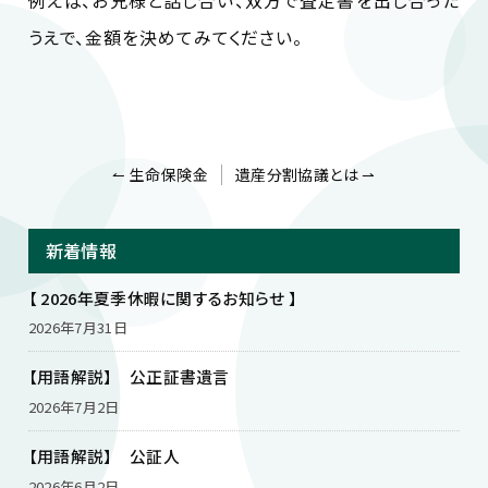
例えば、お兄様と話し合い、双方で査定書を出し合った
うえで、金額を決めてみてください。
投
↼ 生命保険金
遺産分割協議とは ⇀
稿
ナ
ビ
新着情報
ゲ
ー
【 2026年夏季休暇に関するお知らせ 】
シ
ョ
2026年7月31日
ン
【用語解説】 公正証書遺言
2026年7月2日
【用語解説】 公証人
2026年6月2日