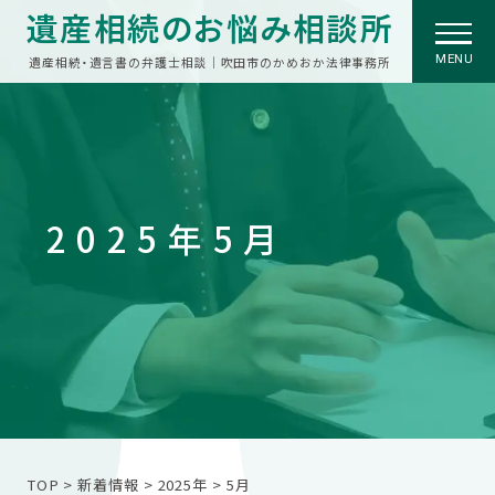
遺産相続のお悩み相談所
MENU
遺産相続・遺言書の弁護士相談｜吹田市のかめおか法律事務所
2025年5月
TOP
>
新着情報
>
2025年
>
5月