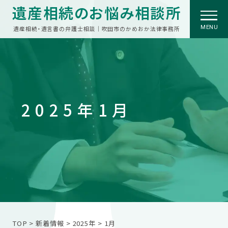
遺産相続のお悩み相談所
MENU
遺産相続・遺言書の弁護士相談｜吹田市のかめおか法律事務所
2025年1月
TOP
>
新着情報
>
2025年
>
1月