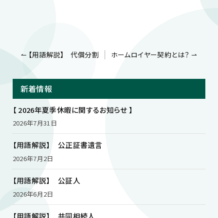
投
↼ 【用語解説】 代償分割
ホームロイヤー契約とは？ ⇀
稿
ナ
ビ
新着情報
ゲ
ー
【 2026年夏季休暇に関するお知らせ 】
シ
ョ
2026年7月31日
ン
【用語解説】 公正証書遺言
2026年7月2日
【用語解説】 公証人
2026年6月2日
【用語解説】 共同相続人